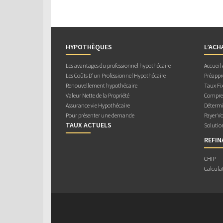
HYPOTHÈQUES
L’ACH
Les avantages du professionnel hypothécaire
Accueil
Les Coûts D’un Professionnel Hypothécaire
Préappr
Renouvellement hypothécaire
Taux Fix
Valeur Nette de la Propriété
Compren
Assurance vie Hypothécaire
Détermi
Pour présenter une demande
Payer V
TAUX ACTUELS
Solutio
REFI
CHIP
Calcula