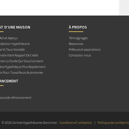
AT D’UNE MAISON
À PROPOS
 Achat Aperçu
Témoignages
obation Hypothécaire
Ressources
e Vs Taux Variable
Prêteurs et associations
dre Votre Rapport De Crédit
Contactez-nous
ner La Durée Qui Vous Convient
otre Hypothèque Plus Rapidement
ns Pour Travailleurs Autonomes
NANCEMENT
teurs de refinancement
© 2026 Centres Hypothécaires Dominion
Conditions d’utilisation
|
Politique de confidenti