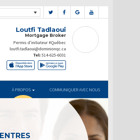
Loutfi Tadlaoui
Mortgage Broker
Permis d’initiateur #Québec
loutfi.tadlaoui@dominionqc.ca
Tel:
514-625-6031
À PROPOS
COMMUNIQUER AVEC NOUS
CENTRES