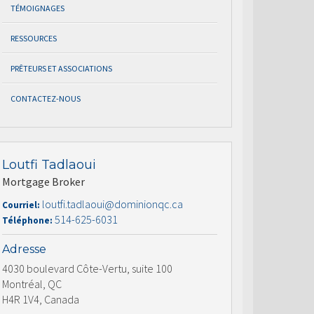
TÉMOIGNAGES
RESSOURCES
PRÊTEURS ET ASSOCIATIONS
CONTACTEZ-NOUS
Loutfi Tadlaoui
Mortgage Broker
loutfi.tadlaoui@dominionqc.ca
Courriel:
514-625-6031
Téléphone:
Adresse
4030 boulevard Côte-Vertu, suite 100
Montréal, QC
H4R 1V4, Canada