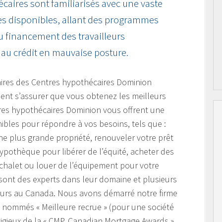
écaires sont familiarisés avec une vaste
s disponibles, allant des programmes
u financement des travailleurs
au crédit en mauvaise posture.
aires des Centres hypothécaires Dominion
lent s’assurer que vous obtenez les meilleurs
tres hypothécaires Dominion vous offrent une
ibles pour répondre à vos besoins, tels que :
e plus grande propriété, renouveler votre prêt
hypothèque pour libérer de l’équité, acheter des
 chalet ou louer de l’équipement pour votre
 sont des experts dans leur domaine et plusieurs
leurs au Canada. Nous avons démarré notre firme
é nommés « Meilleure recrue » (pour une société
igieux de la « CMP, Canadian Mortgage Awards »