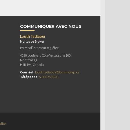
COMMUNIQUER AVEC NOUS
Loutfi Tadlaoui
Mortgage Broker
Permis d’initiateur #Québec
4030 boulevard Côte-Vertu, suite 100
Montréal, QC
H4R 1V4, Canada
Courriel:
loutfi.tadlaoui@dominionqc.ca
Téléphone:
514-625-6031
alité